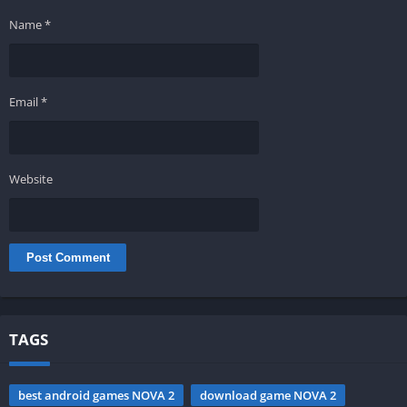
Name
*
Email
*
Website
TAGS
best android games NOVA 2
download game NOVA 2