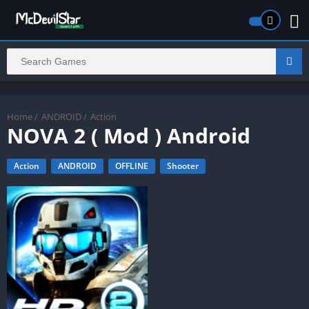
Home
/
ANDROID
/
Action
NOVA 2 ( Mod ) Android
Action
ANDROID
OFFLINE
Shooter