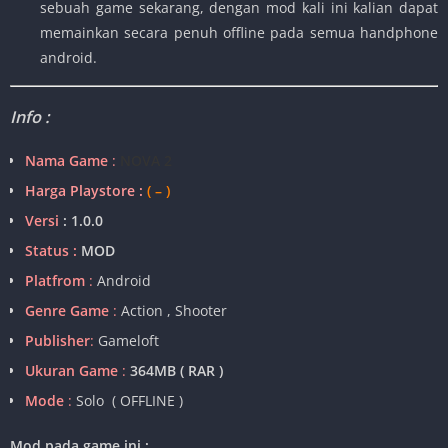
sebuah game sekarang, dengan mod kali ini kalian dapat
memainkan secara penuh offline pada semua handphone
android.
Info :
Nama Game
:
NOVA 2
Harga Playstore :
( – )
Versi
: 1.0.0
Status :
MOD
Platfrom
:
Android
Genre Game
:
Action , Shooter
Publisher
:
Gameloft
Ukuran Game
:
364MB ( RAR )
Mode
:
Solo ( OFFLINE )
Mod pada game ini :