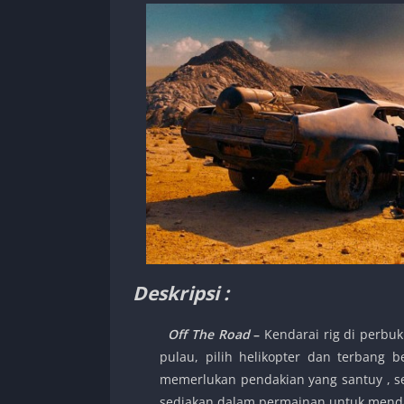
Deskripsi :
O
ff The Road
–
Kendarai rig di perbuk
pulau, pilih helikopter dan terbang 
memerlukan pendakian yang santuy , s
sediakan dalam permainan untuk menda