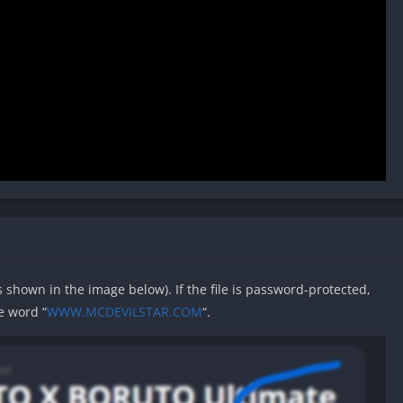
as shown in the image below). If the file is password-protected,
e word “
WWW.MCDEVILSTAR.COM
“.