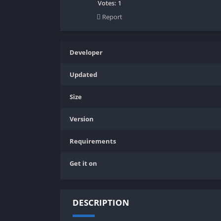
SPEK KENTANG
Puzzle
Votes:
1
Report
Shooter
Racing
Sport
Remastered
Story Rich
Rougelike
Developer
Strategy
RPG
Updated
Survival
Shooter
Visual Novel
Simulation
Size
Support Gamepad
Version
Sport
Strategy
Requirements
Survival
Get it on
Visual Novel
DESCRIPTION