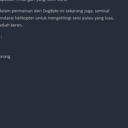
alam permainan dari DogByte ini sekarang juga, semisal
arai helikopter untuk mengelilingi seisi pulau yang luas..
adiah keren.
 :
orong