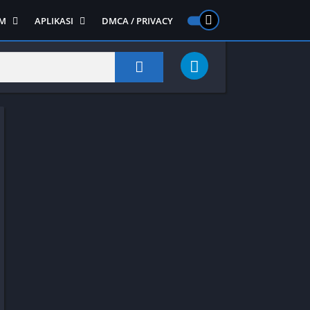
M
APLIKASI
DMCA / PRIVACY
PS 2
ntendo DS
Semua APLIKASI
Semua Game NDS
Alat
RPG
Art&Design
Shooter
Emulator
ide Scrolling
Foto
Survival
Internet
1
Video
Semua Game PS 1
Sosial
Action
Adventure
Card
Fighting
Horror