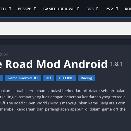
TCH
PPSSPP
GAMECUBE & WII
3DS
PS 2
RO
ua Game Switch
Semua Game PPSSPP
Semua Game Gamecube
Semua Game N 3DS
Semua Game 
Ni
WII
enture
Adventure
Platform
Multiplayer
Platform
on
Action
Puzzle
Racing
Puzzle
iplayer
Card
RPG
RPG
Racing
ng
Fighting
Shooter
Sport
S
ction
e Road Mod Android
RPG
Hack and Slash
Simulasi
Stealth
1.8.1
Shooter
tegy
Horror
Strategy
PS 
Strategy
Game Android HD
HD
OFFLINE
Racing
lation
MultiPlayer
 Like
Open World
pakan sebuah permainan simulasi berkendara di dalam sebuah pulau
rkeliling di tempat yang luas dengan beberapa kendaraan yang tersedia
t
Platform
 Off The Road : Open World ( Mod ) menyuguhkan kamu uang atau coin
tegy
Puzzle
k membeli kendaraan dan perlengkapan apapun di dalam game off the
Sport
RPG