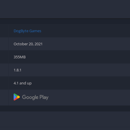
Shooter
Stealth
Strategy
Survival
DogByte Games
October 20, 2021
355MB
PS
1.8.1
4.1 and up