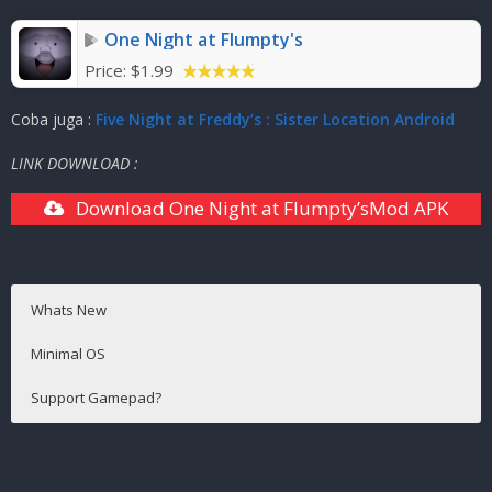
Mode
:
Solo ( OFFLINE )
One Night at Flumpty's
Price:
$1.99
Coba juga :
Five Night at Freddy’s : Sister Location Android
LINK DOWNLOAD :
Download One Night at Flumpty’sMod APK
Whats New
Minimal OS
Support Gamepad?
Android 4.1+
Tidak Support