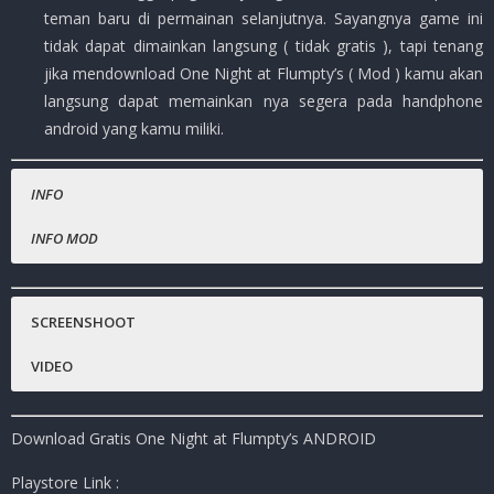
teman baru di permainan selanjutnya. Sayangnya game ini
tidak dapat dimainkan langsung ( tidak gratis ), tapi tenang
jika mendownload One Night at Flumpty’s ( Mod ) kamu akan
langsung dapat memainkan nya segera pada handphone
android yang kamu miliki.
INFO
INFO MOD
Nama Game
Gratis.
:
One Night at Flumpty’s
Harga Playstore
:
( Rp.29.000,- )
SCREENSHOOT
Status :
MOD
VIDEO
Platfrom
:
Android
Genre Game
: Horror, Survival, Simulation
Download Gratis One Night at Flumpty’s ANDROID
Publisher
:
Clickteam USA LLC
Ukuran Game
:
72
MB ( RAR )
Playstore Link :