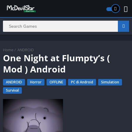
Home
/
ANDROID
One Night at Flumpty’s (
Mod ) Android
ANDROID
Horror
OFFLINE
PC di Android
Simulation
Survival