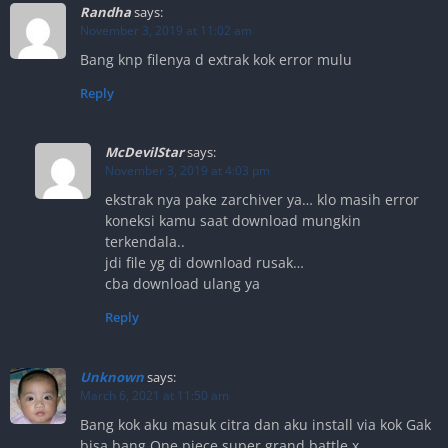
Randha
says:
November 3, 2019 at 11:02 am
Bang knp filenya d extrak kok error mulu
Reply
McDevilStar
says:
November 3, 2019 at 4:03 pm
ekstrak nya pake zarchiver ya… klo masih error
koneksi kamu saat download mungkin
terkendala..
jdi file yg di download rusak…
cba download ulang ya
Reply
Unknown
says:
March 6, 2021 at 11:50 am
Bang kok aku masuk citra dan aku install via kok Gak
bisa bang One piece super grand battle x