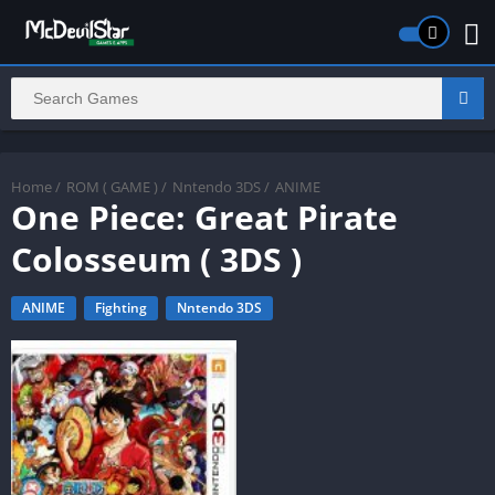
Home
/
ROM ( GAME )
/
Nntendo 3DS
/
ANIME
One Piece: Great Pirate
Colosseum ( 3DS )
ANIME
Fighting
Nntendo 3DS