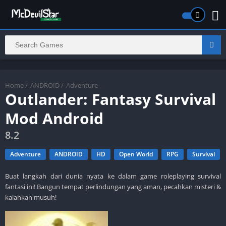
Home
/
ANDROID
/
Adventure
Outlander: Fantasy Survival
Mod Android
8.2
Adventure
ANDROID
HD
Open World
RPG
Survival
Buat langkah dari dunia nyata ke dalam game roleplaying survival
fantasi ini! Bangun tempat perlindungan yang aman, pecahkan misteri &
kalahkan musuh!