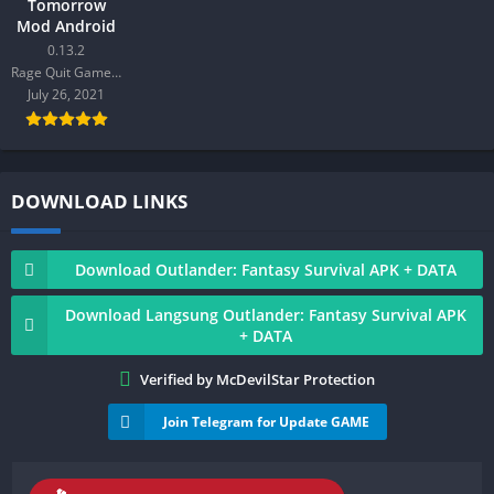
Tomorrow
Mod Android
0.13.2
Rage Quit Games LLC
July 26, 2021
DOWNLOAD LINKS
Download Outlander: Fantasy Survival APK + DATA
Download Langsung Outlander: Fantasy Survival APK
+ DATA
Verified by McDevilStar Protection
Join Telegram for Update GAME