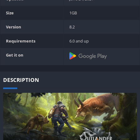
Size
1GB
Version
8.2
Requirements
6.0 and up
Get it on
DESCRIPTION