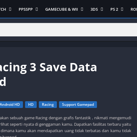
TCH
PPSSPP
GAMECUBE & WII
3DS
PS 2
RO
ua Game Switch
Semua Game PPSSPP
Semua Game Gamecube
Semua Game N 3DS
Semua Game 
Ni
WII
enture
Adventure
Platform
Multiplayer
Platform
on
Action
Puzzle
Racing
Puzzle
iplayer
Card
RPG
RPG
Racing
ng
Fighting
Shooter
Sport
S
acing 3 Save Data
RPG
Hack and Slash
Simulasi
Stealth
Shooter
tegy
Horror
Strategy
PS 
d
Strategy
lation
MultiPlayer
 Like
Open World
t
Platform
Android HD
HD
Racing
Support Gamepad
tegy
Puzzle
pakan sebuah game Racing dengan grafis fantastik , nikmati mengemudi
Sport
lihat seperti nyata di genggaman kamu. Dapatkan fasilitas terbaru yaitu
RPG
 ) dimana kamu akan mendapatkan uang tidak terbatas dan kamu tidak
ng banned.