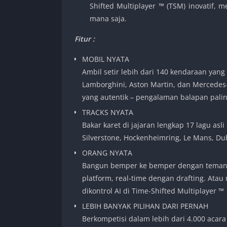
Shifted Multiplayer ™ (TSM) inovatif,
mana saja.
Fitur :
MOBIL NYATA
Ambil setir lebih dari 140 kendaraan yang s
Lamborghini, Aston Martin, dan Mercedes
yang autentik – pengalaman balapan pali
TRACKS NYATA
Bakar karet di jajaran lengkap 17 lagu asl
Silverstone, Hockenheimring, Le Mans, Du
ORANG NYATA
Bangun bemper ke bemper dengan teman da
platform, real-time dengan drafting. Ata
dikontrol AI di Time-Shifted Multiplayer ™
LEBIH BANYAK PILIHAN DARI PERNAH
Berkompetisi dalam lebih dari 4.000 acar