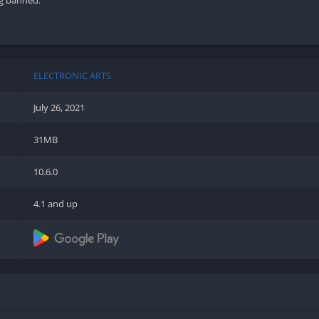
Shooter
Stealth
Strategy
Survival
ELECTRONIC ARTS
July 26, 2021
31MB
PS
10.6.0
4.1 and up