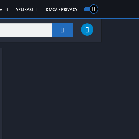
M
APLIKASI
DMCA / PRIVACY
PS 2
ntendo DS
Semua APLIKASI
Semua Game NDS
Alat
RPG
Art&Design
Shooter
Emulator
ide Scrolling
Foto
Survival
Internet
1
Video
Semua Game PS 1
Sosial
Action
Adventure
Card
Fighting
Horror