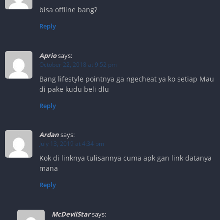
bisa offline bang?
Reply
Aprio
says:
October 22, 2018 at 9:52 pm
Bang lifestyle pointnya ga ngecheat ya ko setiap Mau
di pake kudu beli dlu
Reply
Ardan
says:
July 13, 2019 at 4:34 pm
Kok di linknya tulisannya cuma apk gan link datanya
mana
Reply
McDevilStar
says: