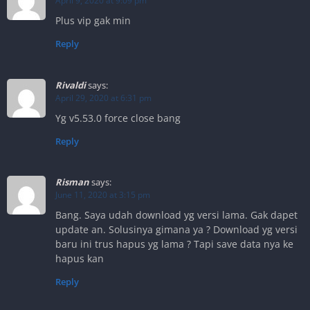
April 9, 2020 at 9:09 pm
Plus vip gak min
Reply
Rivaldi
says:
April 29, 2020 at 6:31 pm
Yg v5.53.0 force close bang
Reply
Risman
says:
June 11, 2020 at 3:15 pm
Bang. Saya udah download yg versi lama. Gak dapet
update an. Solusinya gimana ya ? Download yg versi
baru ini trus hapus yg lama ? Tapi save data nya ke
hapus kan
Reply