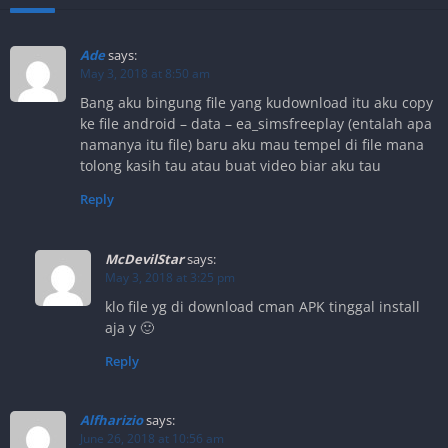
Ade
says:
May 3, 2018 at 8:50 am
Bang aku bingung file yang kudownload itu aku copy
ke file android – data – ea_simsfreeplay (entalah apa
namanya itu file) baru aku mau tempel di file mana
tolong kasih tau atau buat video biar aku tau
Reply
McDevilStar
says:
May 3, 2018 at 3:25 pm
klo file yg di download cman APK tinggal install
aja y 🙂
Reply
Alfharizio
says:
June 26, 2018 at 10:56 am