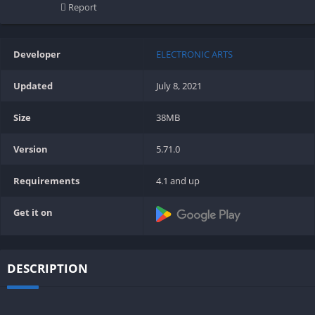
Report
Developer
ELECTRONIC ARTS
Updated
July 8, 2021
Size
38MB
Version
5.71.0
Requirements
4.1 and up
Get it on
DESCRIPTION