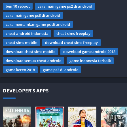
ben 10 reboot
cara main game ps2 di android
cara main game ps3 di android
cara memainkan game pc di android
cheat android indonesia
cheat sims freeplay
cheat sims mobile
download cheat sims freeplay
download chest sims mobile
download game android 2018
download semua cheat android
game indonesia terbaik
game keren 2018
game ps3 di android
DEVELOPER'S APPS