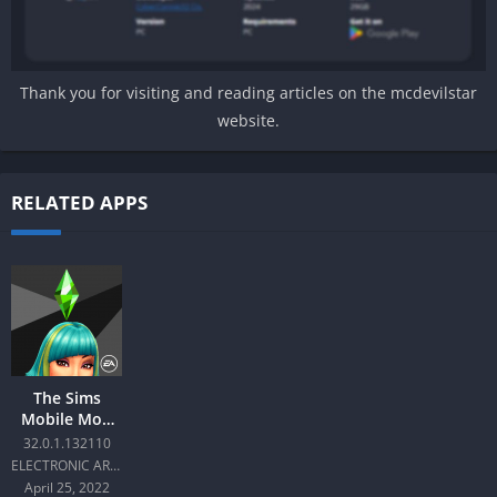
Thank you for visiting and reading articles on the mcdevilstar
website.
RELATED APPS
The Sims
Mobile Mod
Android
32.0.1.132110
ELECTRONIC ARTS
April 25, 2022