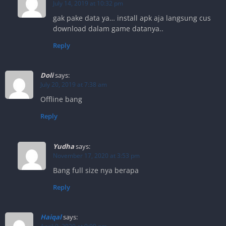
July 14, 2019 at 10:32 pm
gak pake data ya… install apk aja langsung cus
download dalam game datanya..
Reply
Doli
says:
July 20, 2019 at 7:38 am
Offline bang
Reply
Yudha
says:
November 17, 2020 at 3:53 pm
Bang full size nya berapa
Reply
Haiqal
says: