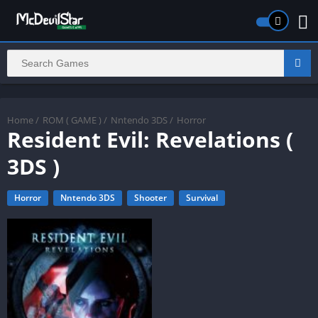
Home
/
ROM ( GAME )
/
Nntendo 3DS
/
Horror
Resident Evil: Revelations (
3DS )
Horror
Nntendo 3DS
Shooter
Survival