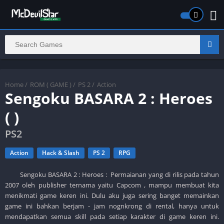
Home
/
ROM ( GAME )
/
PS 2
/
Action
Sengoku BASARA 2 : Heroes
( )
PS2
Action
Hack & Slash
PS 2
RPG
Sengoku BASARA 2 : Heroes : Permaianan yang di rilis pada tahun
2007 oleh publisher ternama yaitu Capcom , mampu membuat kita
menikmati game keren ini. Dulu aku juga sering banget memainkan
game ini bahkan berjam - jam nognkrong di rental, hanya untuk
mendapatkan semua skill pada setiap karakter di game keren ini.