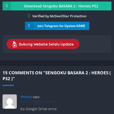
Download Sengoku BASARA 2 : Heroes PS2
Verified by McDevilStar Protection
Join Telegram for Update GAME
Dukung Website Selalu Update
15 COMMENTS ON "SENGOKU BASARA 2 : HEROES (
PS2 )"
Wahyu
says:
April 11, 2020 at 1:45 pm
Ka Google Drive error