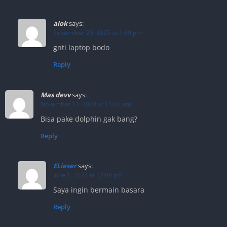
alok
says:
September 25, 2025 at 1:39 pm
gnti laptop bodo
Reply
Mas devv
says:
November 11, 2020 at 11:40 am
Bisa pake dolphin gak bang?
Reply
ELieser
says:
June 1, 2022 at 12:09 pm
Saya ingin bermain basara
Reply