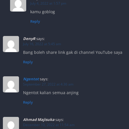
July 4, 2022 at 1:57 pm
kamu goblog
Reply
DenyR
says:
July 16, 2022 at 5:45 am
Bang boleh share link gak di channel YouTube saya
Reply
Ngentot
says:
September 27, 2022 at 4:36 am
Ngentot kalian semua anjing
Reply
Ahmad Majisuka
says:
December 10, 2022 at 11:54 am