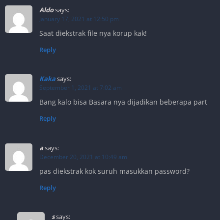
Aldo
says:
January 17, 2021 at 12:50 pm
Saat diekstrak file nya korup kak!
Reply
Kaka
says:
September 1, 2021 at 7:02 am
Bang kalo bisa Basara nya dijadikan beberapa part
Reply
a
says:
December 20, 2021 at 10:49 am
pas diekstrak kok suruh masukkan password?
Reply
s
says: