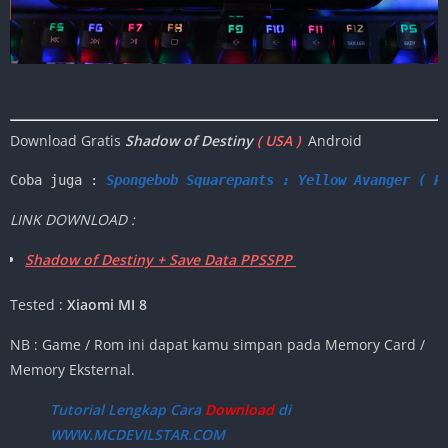
Download Gratis
Shadow of Destiny
( USA )
Android
Coba juga : 
Spongebob Squarepants : Yellow Avanger ( P
LINK DOWNLOAD :
Shadow of Destiny + Save Data PPSSPP
Tested :
Xiaomi MI 8
NB : Game / Rom ini dapat kamu simpan pada Memory Card /
Memory Eksternal.
Tutorial Lengkap Cara
Download
di
WWW.MCDEVILSTAR.COM