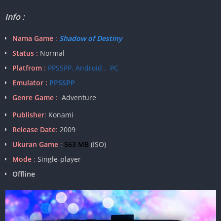
Info :
Nama Game
:
Shadow of Destiny
Status :
Normal
Platfrom
:
PPSSPP, Android , PC
Emulator :
PPSSPP
Genre Game
:
Adventure
Publisher
:
Konami
Release Date
:
2009
Ukuran Game
:
563 MB
(ISO)
Mode
:
Single-player
Offline