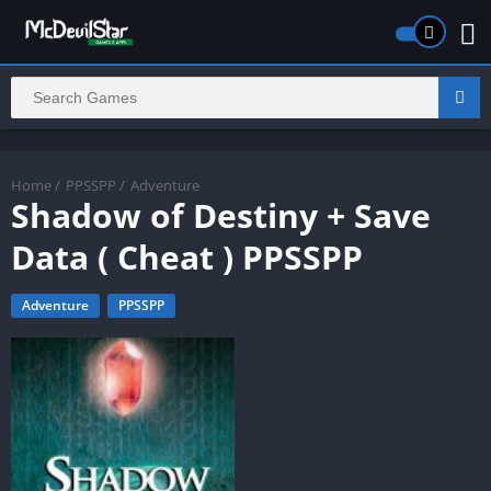
Home
/
PPSSPP
/
Adventure
Shadow of Destiny + Save
Data ( Cheat ) PPSSPP
Adventure
PPSSPP