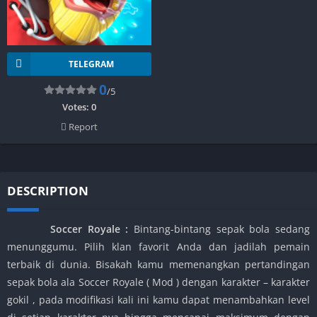
TELEGRAM
0
/5
Votes:
0
Report
DESCRIPTION
Soccer Royale
:
Bintang-bintang sepak bola sedang
menunggumu. Pilih klan favorit Anda dan jadilah pemain
terbaik di dunia. Bisakah kamu memenangkan pertandingan
sepak bola ala Soccer Royale ( Mod ) dengan karakter – karakter
gokil , pada modifikasi kali ini kamu dapat menambahkan level