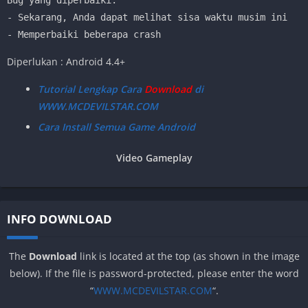
- Sekarang, Anda dapat melihat sisa waktu musim ini

- Memperbaiki beberapa crash
Diperlukan : Android 4.4+
Tutorial Lengkap Cara
Download
di
WWW.MCDEVILSTAR.COM
Cara Install Semua Game Android
Video Gameplay
INFO DOWNLOAD
The
Download
link is located at the top (as shown in the image
below). If the file is password-protected, please enter the word
“
WWW.MCDEVILSTAR.COM
“.