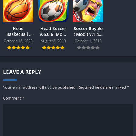
Head
Head Soccer
Soccer Royale
BasketBall (
v.6.0.6 [Mod]
( Mod ) v.1.4.5
Mod ) v.2.3.3
Android
Android
October 16, 2020
August 8, 2019
October 1, 2019
Android
LEAVE A REPLY
Your email address will not be published.
Required fields are marked
*
Comment
*