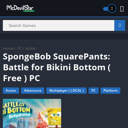
Home
/
PC
/
Action
SpongeBob SquarePants:
Battle for Bikini Bottom (
Free ) PC
Action
Adventure
Multiplayer ( LOCAL )
PC
Platform