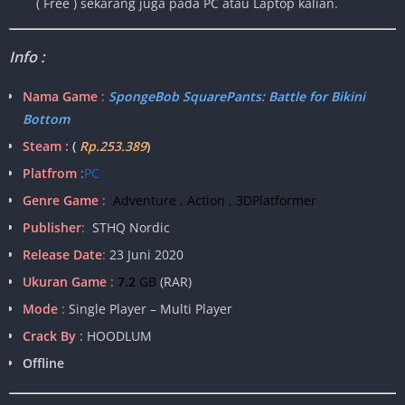
( Free ) sekarang juga pada PC atau Laptop kalian.
Info :
Nama Game
:
SpongeBob SquarePants: Battle for Bikini
Bottom
Steam :
(
Rp.253.389
)
Platfrom
:
PC
Genre Game
:
Adventure , Action , 3DPlatformer
Publisher
:
STHQ Nordic
Release Date
:
23 Juni 2020
Ukuran Game
:
7.2
GB
(RAR)
Mode
:
Single Player – Multi Player
Crack By
: HOODLUM
Offline