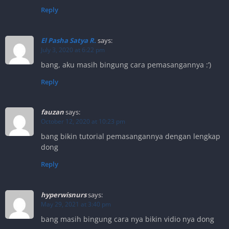
Reply
El Pasha Satya R.
says:
July 3, 2020 at 6:22 pm
bang, aku masih bingung cara pemasangannya :’)
Reply
fauzan
says:
October 12, 2020 at 10:23 pm
bang bikin tutorial pemasangannya dengan lengkap
dong
Reply
hyperwisnurs
says:
May 29, 2021 at 3:40 pm
bang masih bingung cara nya bikin vidio nya dong