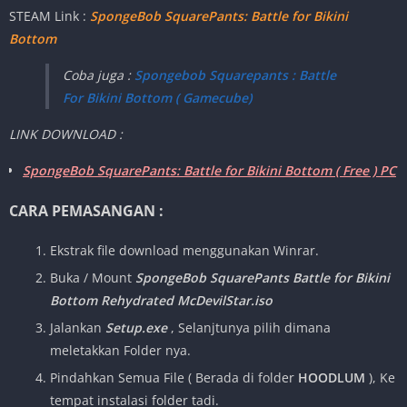
STEAM Link :
SpongeBob SquarePants: Battle for Bikini
Bottom
Coba juga :
Spongebob Squarepants : Battle
For Bikini Bottom ( Gamecube)
LINK DOWNLOAD :
SpongeBob SquarePants: Battle for Bikini Bottom ( Free ) PC
CARA PEMASANGAN :
Ekstrak file download menggunakan Winrar.
Buka / Mount
SpongeBob SquarePants Battle for Bikini
Bottom Rehydrated McDevilStar.iso
Jalankan
Setup.exe
, Selanjtunya pilih dimana
meletakkan Folder nya.
Pindahkan Semua File
( Berada di folder
HOODLUM
), Ke
tempat instalasi folder tadi.