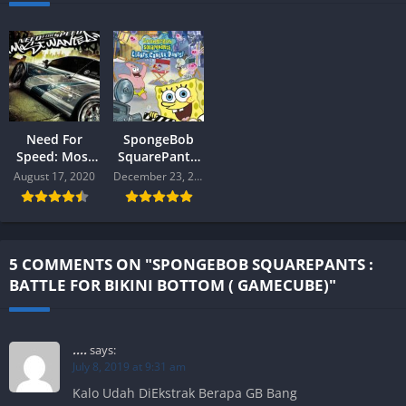
Need For
SpongeBob
Speed: Most
SquarePants:
Wanted (
Lights,
August 17, 2020
December 23, 2019
Gamecube )
Camera,
Pants! (
Gamecube )
5 COMMENTS ON "SPONGEBOB SQUAREPANTS :
BATTLE FOR BIKINI BOTTOM ( GAMECUBE)"
....
says:
July 8, 2019 at 9:31 am
Kalo Udah DiEkstrak Berapa GB Bang