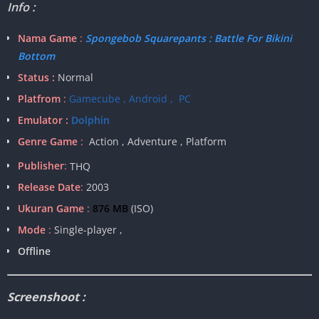
Info :
Nama Game
:
Spongebob Squarepants : Battle For Bikini
Bottom
Status :
Normal
Platfrom
:
Gamecube , Android , PC
Emulator :
Dolphin
Genre Game
:
Action , Adventure , Platform
Publisher
:
THQ
Release Date
:
2003
Ukuran Game
:
876 MB
(ISO)
Mode
:
Single-player ,
Offline
Screenshoot :