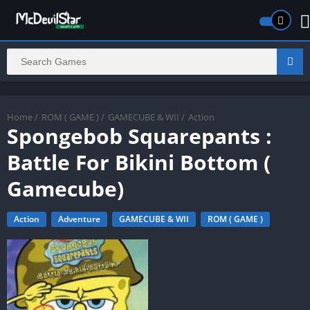
Home
/
ROM ( GAME )
/
GAMECUBE & WII
/
Action
Spongebob Squarepants :
Battle For Bikini Bottom (
Gamecube)
Action
Adventure
GAMECUBE & WII
ROM ( GAME )