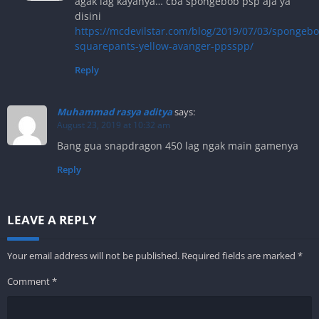
agak lag kayanya… cba spongebob psp aja ya
disini
https://mcdevilstar.com/blog/2019/07/03/spongebo
squarepants-yellow-avanger-ppsspp/
Reply
Muhammad rasya aditya
says:
August 23, 2019 at 10:32 am
Bang gua snapdragon 450 lag ngak main gamenya
Reply
LEAVE A REPLY
Your email address will not be published.
Required fields are marked
*
Comment
*