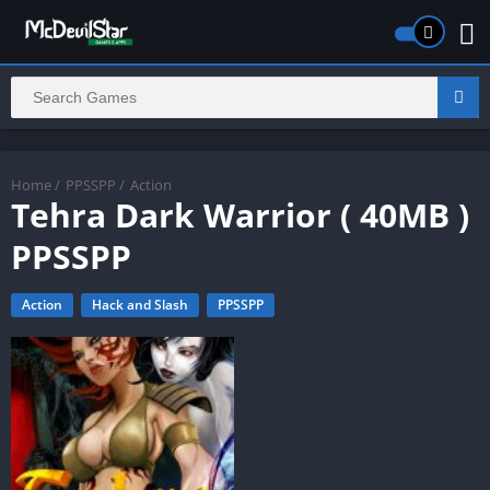
Home
/
PPSSPP
/
Action
Tehra Dark Warrior ( 40MB )
PPSSPP
Action
Hack and Slash
PPSSPP