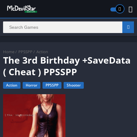
Home
/
PPSSPP
/
Action
The 3rd Birthday +SaveData
( Cheat ) PPSSPP
Action
Horror
PPSSPP
Shooter