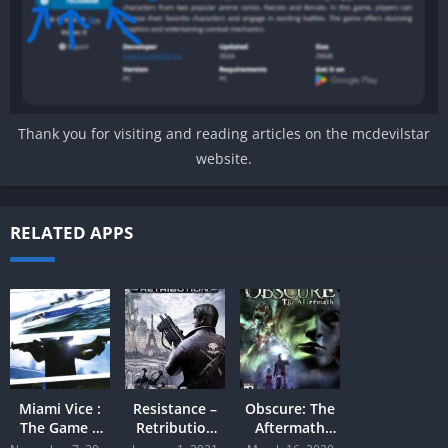
Thank you for visiting and reading articles on the mcdevilstar
website.
RELATED APPS
Miami Vice :
Resistance –
Obscure: The
The Game +
Retribution
Aftermath
Save Data (
PPSSPP
+Save Data (