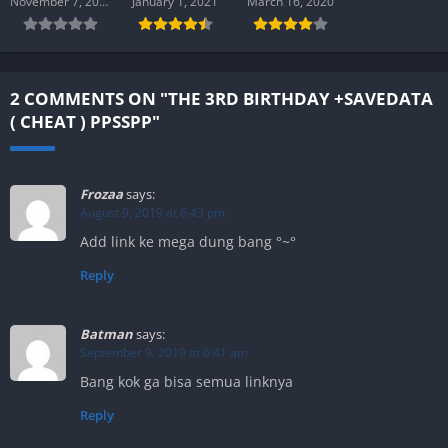
November 7, 2019
January 1, 2021
March 16, 2020
Cheat )
Cheat )
PPSSPP
PPSSPP
2 COMMENTS ON "THE 3RD BIRTHDAY +SAVEDATA
( CHEAT ) PPSSPP"
Frozaa
says:
August 9, 2019 at 6:43 pm
Add link ke mega dung bang °~°
Reply
Batman
says:
September 9, 2019 at 6:41 am
Bang kok ga bisa semua linknya
Reply