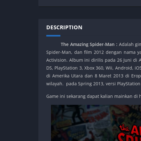
SPEK KENTANG
Puzzle
Shooter
Racing
Sport
Remastered
DESCRIPTION
Story Rich
Rougelike
Strategy
RPG
The Amazing Spider-Man
:
Adalah gi
Survival
Shooter
Spider-Man, dan film 2012 dengan nama ya
Visual Novel
Simulation
Activision. Album ini dirilis pada 26 Juni 
Support Gamepad
DS, PlayStation 3, Xbox 360, Wii, Android, i
di Amerika Utara dan 8 Maret 2013 di Erop
Sport
wilayah. pada Spring 2013, versi PlayStation
Strategy
Survival
Game ini sekarang dapat kalian mainkan di
Visual Novel