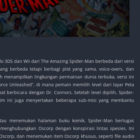
do 3DS dan Wii dari The Amazing Spider-Man berbeda dari versi
ang berbeda tetapi berbagi plot yang sama, voice-overs, dan
lih menampilkan lingkungan permainan dunia terbuka, versi ini
ce Unleashed”, di mana pemain memilih level dari layar Peta
t berbicara dengan Dr. Connors. Setelah level dipilih, Spider-
 Gim ini juga menyertakan beberapa sub-misi yang membantu
a atau menemukan halaman buku komik, Spider-Man bertugas
enghubungkan Oscorp dengan konspirasi lintas spesies. Ini
scorp, dan menemukan item Oscorp khusus, seperti file audio