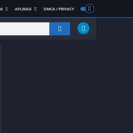
M
APLIKASI
DMCA / PRIVACY
PS 2
ntendo DS
Semua APLIKASI
Semua Game NDS
Alat
RPG
Art&Design
Shooter
Emulator
ide Scrolling
Foto
Survival
Internet
1
Video
Semua Game PS 1
Sosial
Action
Adventure
Card
Fighting
Horror