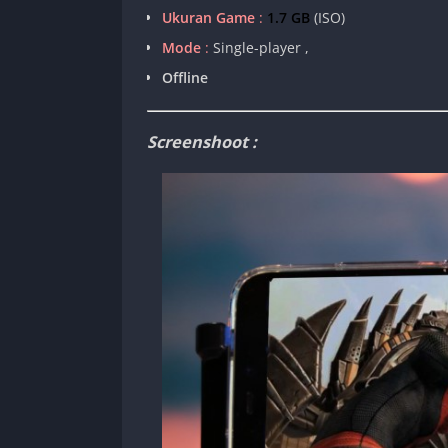
Ukuran Game
:
1.7 GB
(ISO)
Mode
:
Single-player ,
Offline
Screenshoot :