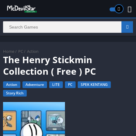
Home
/
PC
/
Action
The Henry Stickmin
Collection ( Free ) PC
Action
Adventure
LITE
PC
SPEK KENTANG
Story Rich