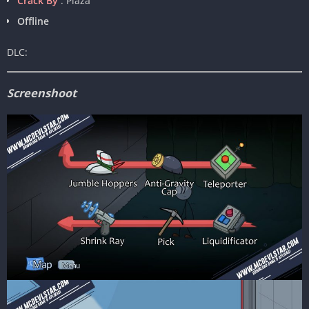
Crack By
: Plaza
Offline
DLC:
Screenshoot