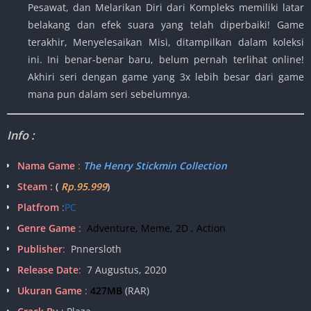
Pesawat, dan Melarikan Diri dari Kompleks memiliki latar
belakang dan efek suara yang telah diperbaiki! Game
terakhir, Menyelesaikan Misi, ditampilkan dalam koleksi
ini. Ini benar-benar baru, belum pernah terlihat online!
Akhiri seri dengan game yang 3x lebih besar dari game
mana pun dalam seri sebelumnya.
Info :
Nama Game
:
The Henry Stickmin Collection
Steam :
(
Rp.95.999
)
Platfrom
:
PC
Genre Game
:
Adventure, Meme, 2D , Action
Publisher
:
Pnnersloth
Release Date
:
7 Augustus, 2020
Ukuran Game
:
427MB
(RAR)