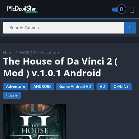
Home
/
ANDROID
/
Adventure
The House of Da Vinci 2 (
Mod ) v.1.0.1 Android
Adventure
ANDROID
Game Android HD
HD
OFFLINE
Puzzle