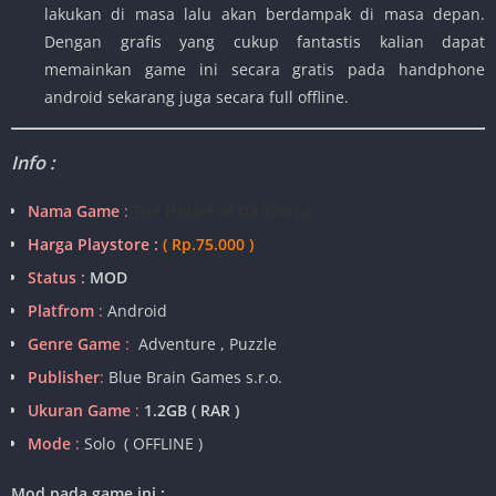
lakukan di masa lalu akan berdampak di masa depan.
Dengan grafis yang cukup fantastis kalian dapat
memainkan game ini secara gratis pada handphone
android sekarang juga secara full offline.
Info :
Nama Game
:
The House of Da Vinci 2
Harga Playstore :
( Rp.75.000 )
Status :
MOD
Platfrom
:
Android
Genre Game
:
Adventure , Puzzle
Publisher
:
Blue Brain Games s.r.o.
Ukuran Game
:
1.2GB ( RAR )
Mode
:
Solo ( OFFLINE )
Mod pada game ini :