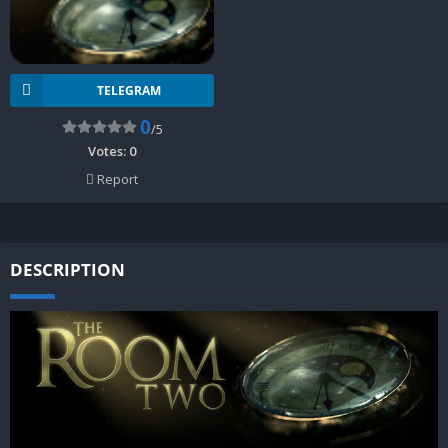
TELEGRAM
0
/5
Votes:
0
Report
DESCRIPTION