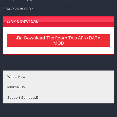
LINK DOWNLOAD :
LINK DOWNLOAD
Download The Room Two APK+DATA
MOD
Whats New
Minimal OS
Support Gamepad?
Android 5.0+
Support