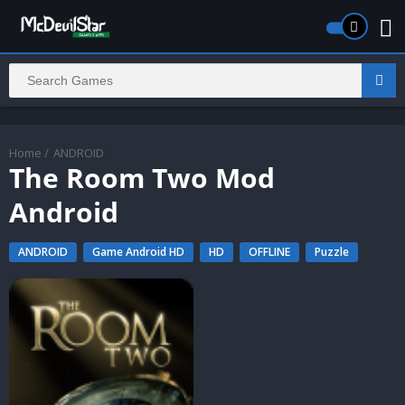
Home
/
ANDROID
The Room Two Mod
Android
ANDROID
Game Android HD
HD
OFFLINE
Puzzle