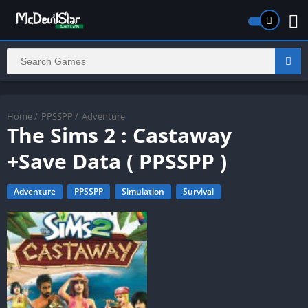
Home
/
PPSSPP
/
Adventure
The Sims 2 : Castaway
+Save Data ( PPSSPP )
Adventure
PPSSPP
Simulation
Survival