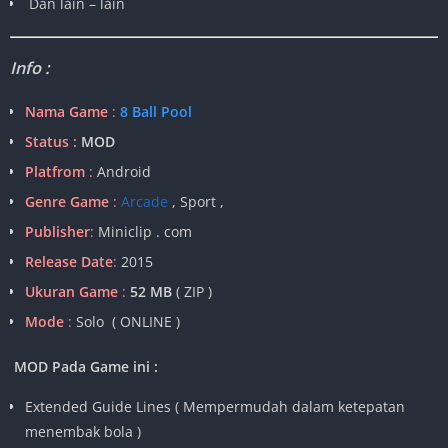
Dan lain – lain
Info :
Nama Game
:
8 Ball Pool
Status :
MOD
Platfrom
:
Android
Genre Game
:
Arcade
, Sport ,
Publisher
:
Miniclip . com
Release Date
:
2015
Ukuran Game
:
52 MB
( ZIP )
Mode
:
Solo ( ONLINE )
MOD Pada Game ini :
Extended Guide Lines ( Mempermudah dalam ketepatan
menembak bola )