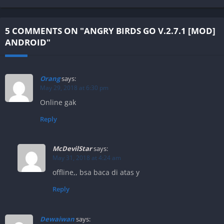
5 COMMENTS ON "ANGRY BIRDS GO V.2.7.1 [MOD]
ANDROID"
Orang
says:
May 29, 2018 at 6:30 pm
Online gak
Reply
McDevilStar
says:
May 31, 2018 at 4:24 am
offline,, bsa baca di atas y
Reply
Dewaiwan
says: