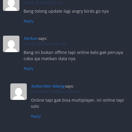
June 8, 2018 at 6:29 am
Bang tolong update lagi angry birds go nya
Reply
Farhan
says:
June 29, 2018 at 10:21 am
Bang ini bukan offline tapi online kalo gak percaya
coba aja matikan data nya
Reply
Subscriber Abang
says:
December 3, 2020 at 9:47 am
Online tapi gak bisa multiplayer, ini online tapi
solo
Reply