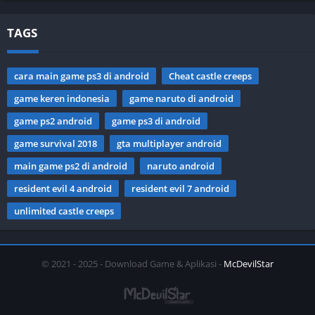
TAGS
cara main game ps3 di android
Cheat castle creeps
game keren indonesia
game naruto di android
game ps2 android
game ps3 di android
game survival 2018
gta multiplayer android
main game ps2 di android
naruto android
resident evil 4 android
resident evil 7 android
unlimited castle creeps
© 2021 - 2025 - Download Game & Aplikasi -
McDevilStar