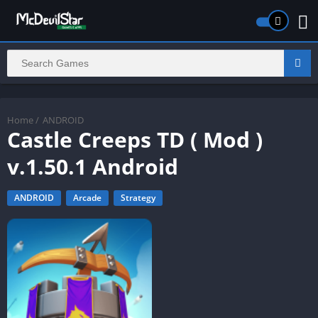
Home
/
ANDROID
Castle Creeps TD ( Mod )
v.1.50.1 Android
ANDROID
Arcade
Strategy