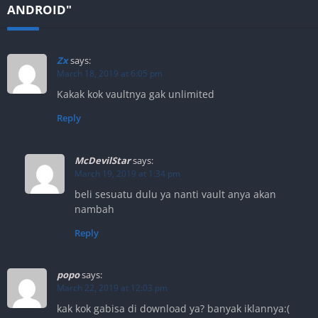
ANDROID"
Zx
says:
March 18, 2019 at 6:05 pm
Kakak kok vaultnya gak unlimited
Reply
McDevilStar
says:
March 19, 2019 at 1:34 pm
beli sesuatu dulu ya nanti vault anya akan
nambah
Reply
popo
says:
March 22, 2019 at 12:03 pm
kak kok gabisa di download ya? banyak iklannya:(