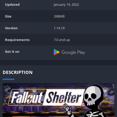
Updated
January 19, 2022
Size
268MB
Version
1.14.19
Requirements
7.0 and up
Get it on
DESCRIPTION