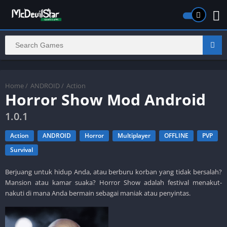
Home
/
ANDROID
/
Action
Horror Show Mod Android
1.0.1
Action
ANDROID
Horror
Multiplayer
OFFLINE
PVP
Survival
Berjuang untuk hidup Anda, atau berburu korban yang tidak bersalah?
Mansion atau kamar suaka? Horror Show adalah festival menakut-
nakuti di mana Anda bermain sebagai maniak atau penyintas.