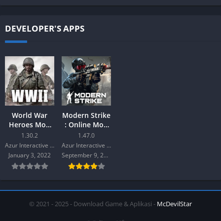
DEVELOPER'S APPS
World War
Modern Strike
Heroes Mod
: Online Mod
Android
Android
1.30.2
1.47.0
Azur Interactive Games Limited
Azur Interactive Games Limited
January 3, 2022
September 9, 2021
© 2021 - 2025 - Download Game & Aplikasi -
McDevilStar