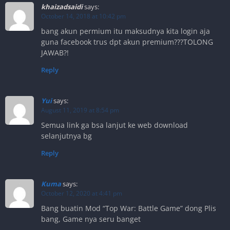
khaizadsaidi
says:
October 14, 2018 at 10:42 pm
bang akun permium itu maksudnya kita login aja
guna facebook trus dpt akun premium???TOLONG
JAWAB?!
Reply
Yui
says:
August 11, 2019 at 8:54 pm
Semua link ga bsa lanjut ke web download
selanjutnya bg
Reply
Kuma
says:
October 12, 2020 at 4:41 pm
Bang buatin Mod “Top War: Battle Game” dong Plis
bang, Game nya seru banget