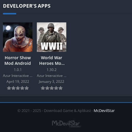
DEVELOPER'S APPS
Horror Show
World War
Mod Android
Heroes Mod
Android
1.0.1
1.30.2
Azur Interactive Games Limited
Azur Interactive Games Limited
April 19, 2022
January 3, 2022
© 2021 - 2025 - Download Game & Aplikasi -
McDevilStar