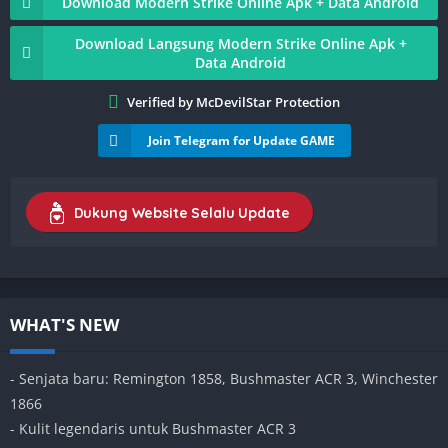
Download Modern Strike Online Apk + Data Android
Download Langsung Modern Strike Online Apk +
Data Android
Verified by McDevilStar Protection
Join Telegram for Update GAME
Dukung Website Selalu Update
WHAT'S NEW
- Senjata baru: Remington 1858, Bushmaster ACR 3, Winchester
1866
- Kulit legendaris untuk Bushmaster ACR 3