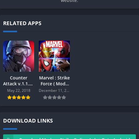
website.
RELATED APPS
Counter
Marvel : Strike
Attack v.1.1.92
Force ( Mod )
[Mod] Android
v.5.0.0
May 22, 2018
December 11, 2020
Android
DOWNLOAD LINKS