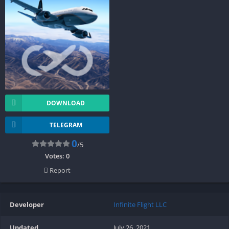
DOWNLOAD
TELEGRAM
0
/5
Votes:
0
Report
Developer
Infinite Flight LLC
Updated
July 26, 2021