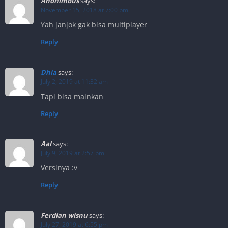
Anonimous
says:
November 15, 2018 at 7:00 pm
Yah janjok gak bisa multiplayer
Reply
Dhia
says:
July 2, 2019 at 11:32 am
Tapi bisa mainkan
Reply
Aal
says:
July 9, 2019 at 2:57 pm
Versinya :v
Reply
Ferdian wisnu
says:
July 27, 2019 at 6:55 pm