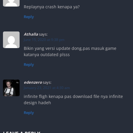
Replaynya crash kenapa ya?
Reply
Athalla
says:
June 15, 2020 at 9:38 pm
Bikin yang versi update dong,pas masuk game
katanya outdated plsss
Reply
edenzero
says:
January 23, 2021 at 4:30 am
infinite fligh kenapa pas download file nya infinite
design hadeh
Reply