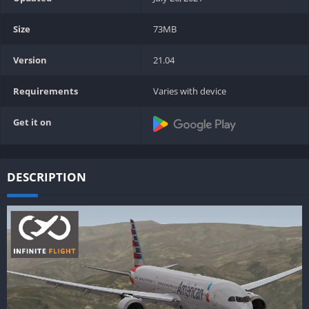
Size
73MB
Version
21.04
Requirements
Varies with device
Get it on
DESCRIPTION