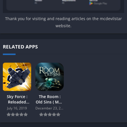
Thank you for visiting and reading articles on the mcdevilstar
website.
RELATED APPS
Sky Force :
The Room :
Reloaded
Old Sins ( Mod
v.1.91 [Mod]
) Android
July 16, 2019
December 23, 2019
Android