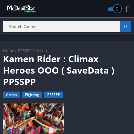
Home
/
PPSSPP
/
Action
Kamen Rider : Climax
Heroes OOO ( SaveData )
PPSSPP
Action
Fighting
PPSSPP