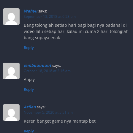
Wahyu
says:
September 13, 2018 at 6:53 pm
Bang tolonglah setiap hari bagi bagi nya padahal di
video lalu setiap hari kalau ini cuma 2 hari tolonglah
bang supaya enak
Reply
Jembuuuuuut
says:
October 18, 2018 at 3:16 am
Anjay
Reply
Arfian
says:
November 5, 2020 at 5:51 am
Keren banget game nya mantap bet
Reply