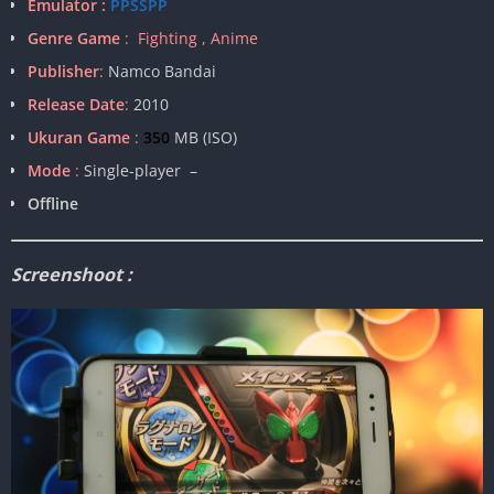
Emulator :
PPSSPP
Genre Game
: Fighting , Anime
Publisher
:
Namco Bandai
Release Date
:
2010
Ukuran Game
:
350
MB (ISO)
Mode
:
Single-player –
Offline
Screenshoot :