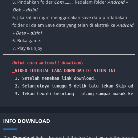
5. Pindahkan folder
Com……..
kedalam folder
Android –
Obb – disini.
6. Jika kalian ingin menggunakan save data pindahakan
folder di dalam Save data yang telah di ekstrak ke
Android
– Data – disini
6. Buka game.
7. Play & Enjoy
Untuk cara melewati download.

VIDEO TUTORIAL CARA DOWNLOAD DI SITUS INI
1. Setelah menekan link download.
 2. Selanjutnya tunggu 5 detik lalu tekan Skip ad /
 3. Tekan Lewati berulang - ulang sampai masuk ke l
INFO DOWNLOAD
The
Download
link is located at the top (as shown in the image