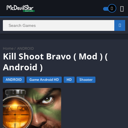
Home
/
ANDROID
Kill Shoot Bravo ( Mod ) (
Android )
ANDROID
Game Android HD
HD
Shooter