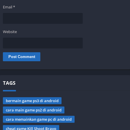
Email
*
Website
TAGS
bermain game ps3 di android
cara main game ps2 di android
cara memainkan game pc di android
cheat game Kill Shoot Bravo