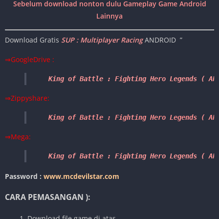
Sebelum download nonton dulu Gameplay Game Android
Lainnya
Download Gratis
SUP : Multiplayer Racing
ANDROID ”
⇒GoogleDrive :
King of Battle : Fighting Hero Legends 
( AP
⇒Zippyshare:
King of Battle : Fighting Hero Legends ( AP
⇒Mega:
King of Battle : Fighting Hero Legends ( AP
Password :
www.mcdevilstar.com
CARA PEMASANGAN ):
1. Download file game di atas.