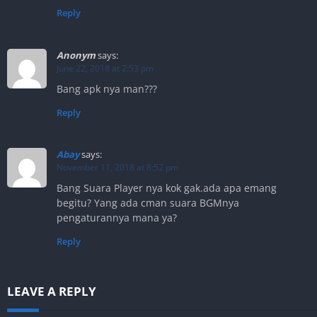
Reply
Anonym
says:
June 22, 2018 at 2:53 pm
Bang apk nya man???
Reply
Abay
says:
November 11, 2018 at 8:52 pm
Bang Suara Player nya kok gak.ada apa emang
begitu? Yang ada cman suara BGMnya
pengaturannya mana ya?
Reply
LEAVE A REPLY