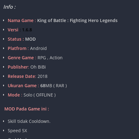
Info :
Nama Game
:
King of Battle : Fighting Hero Legends
Versi
: 1.6.8
Status :
MOD
Platfrom
:
Android
Genre Game
:
RPG , Action
Publisher
:
Oh BiBi
Release Date
:
2018
Ukuran Game
:
68
MB ( RAR )
Mode
:
Solo ( OFFLINE )
MOD Pada Game ini :
Skill tidak Cooldown.
Speed 5X