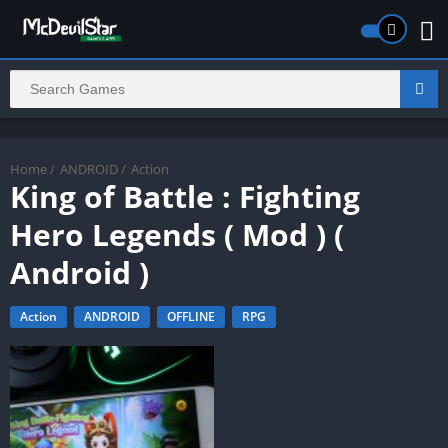
Home
/
ANDROID
/
Action
King of Battle : Fighting
Hero Legends ( Mod ) (
Android )
Action
ANDROID
OFFLINE
RPG