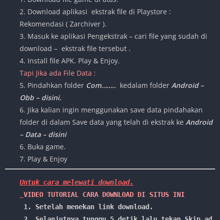
2. Download aplikasi ekstrak file di Playstore :
Rekomendasi ( Zarchiver ).
3. Masuk ke aplikasi Pengekstrak – cari file yang sudah di
download – ekstrak file tersebut .
4. Install file APK. Play & Enjoy.
Tapi Jika ada File Data :
5. Pindahkan folder
Com……..
kedalam folder
Android –
Obb – disini.
6. Jika kalian ingin menggunakan save data pindahakan
folder di dalam Save data yang telah di ekstrak ke
Android
– Data – disini
6. Buka game.
7. Play & Enjoy
Untuk cara melewati download.

VIDEO TUTORIAL CARA DOWNLOAD DI SITUS INI
1. Setelah menekan link download.
 2. Selanjutnya tunggu 5 detik lalu tekan Skip ad /