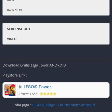
INFO MOD
Nama Game
Uang / Coin tidak terbatas.
:
Lego Tower
Harga Playstore
:
( – )
SCREENSHOOT
Status :
MOD
VIDEO
Platfrom
:
ANDROID
Genre Game
:
Simulation , Casual
Publisher
:
NimbleBit LLC
Ukuran Game
:
93MB
( RAR )
Download Gratis
Lego Tower
ANDROID
Mode
:
Solo ( OFFLINE )
Playstore Link :
LEGO® Tower
Price:
Free
Coba juga :
LEGO Ninjago: Tournament Android