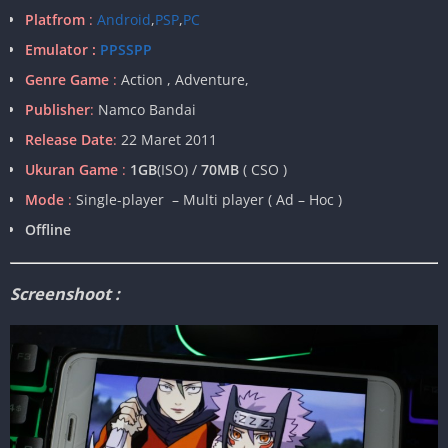
Platfrom
:
Android
,
PSP
,
PC
Emulator :
PPSSPP
Genre Game
:
Action , Adventure,
Publisher
:
Namco Bandai
Release Date
:
22 Maret 2011
Ukuran Game
:
1GB
(ISO) /
70MB
( CSO )
Mode
:
Single-player – Multi player ( Ad – Hoc )
Offline
Screenshoot :