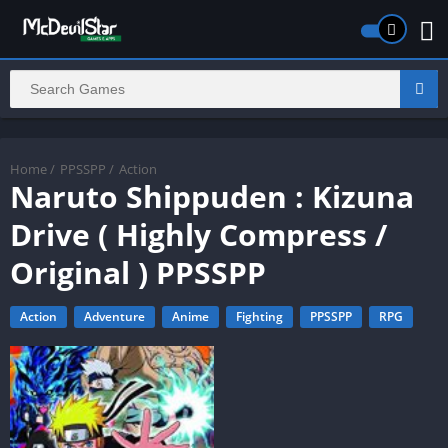
Home
/
PPSSPP
/
Action
Naruto Shippuden : Kizuna
Drive ( Highly Compress /
Original ) PPSSPP
Action
Adventure
Anime
Fighting
PPSSPP
RPG