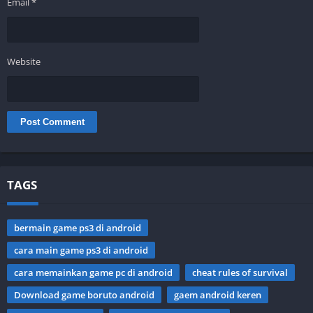
Email
*
Website
TAGS
bermain game ps3 di android
cara main game ps3 di android
cara memainkan game pc di android
cheat rules of survival
Download game boruto android
gaem android keren