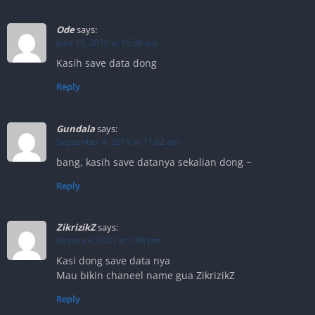
Ode
says:
June 19, 2019 at 10:36 am
Kasih save data dong
Reply
Gundala
says:
September 4, 2019 at 11:02 am
bang, kasih save datanya sekalian dong ~
Reply
ZikrizikZ
says:
January 4, 2021 at 1:48 pm
Kasi dong save data nya
Mau bikin chaneel name gua ZikrizikZ
Reply