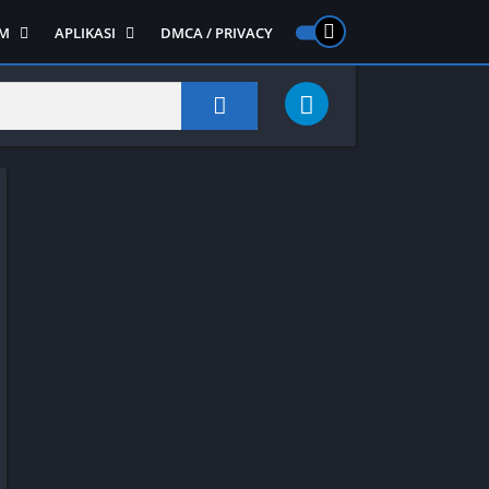
M
APLIKASI
DMCA / PRIVACY
PS 2
ntendo DS
Semua APLIKASI
Semua Game NDS
Alat
RPG
Art&Design
Shooter
Emulator
ide Scrolling
Foto
Survival
Internet
1
Video
Semua Game PS 1
Sosial
Action
Adventure
Card
Fighting
Horror