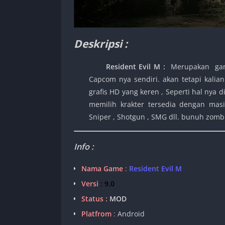
Deskripsi :
Resident Evil M
:
Merupakan game 
Capcom nya sendiri. akan tetapi kalia
grafis HD yang keren , Seperti hal nya d
memilih krakter tersedia dengan masi
Sniper , Shotgun , SMG dll. bunuh zomb
Info :
Nama Game
:
Resident Evil M
Versi
: 9.0
Status :
MOD
Platfrom
:
Android