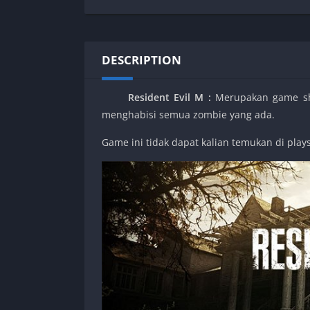
SPEK KENTANG
Puzzle
Shooter
Racing
Sport
Remastered
DESCRIPTION
Story Rich
Rougelike
Strategy
RPG
Resident Evil M
:
Merupakan game sho
Survival
Shooter
menghabisi semua zombie yang ada.
Visual Novel
Simulation
Game ini tidak dapat kalian temukan di plays
Support Gamepad
Sport
Strategy
Survival
Visual Novel