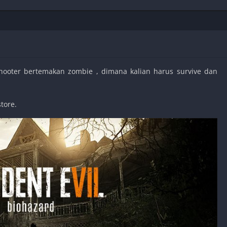
Shooter
Stealth
Strategy
Survival
oter bertemakan zombie , dimana kalian harus survive dan
tore.
PS