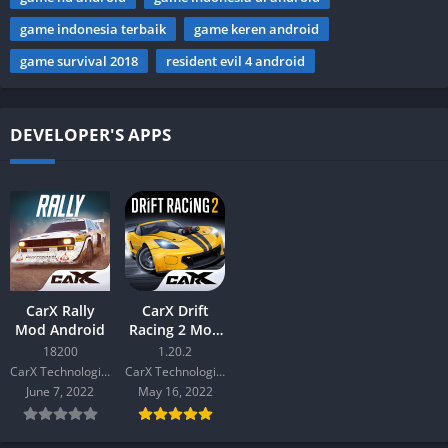
game indonesia terbaik
game keren android
game survival 2018
resident evil 4 android
DEVELOPER'S APPS
CarX Rally
CarX Drift
Mod Android
Racing 2 Mod
Android
18200
1.20.2
CarX Technologies
CarX Technologies
June 7, 2022
May 16, 2022