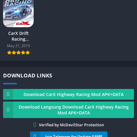
CarX Drift
Racing
v.1.16.10
May 21, 2019
[Mod] Android
DOWNLOAD LINKS
Download CarX Highway Racing Mod APK+DATA
Download Langsung Download CarX Highway Racing
Mod APK+DATA
Verified by McDevilStar Protection
Join Telegram for Update GAME