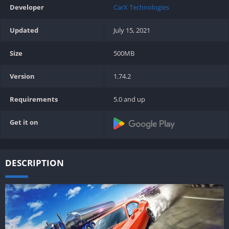
Developer
CarX Technologies
Updated
July 15, 2021
Size
500MB
Version
1.74.2
Requirements
5.0 and up
Get it on
DESCRIPTION