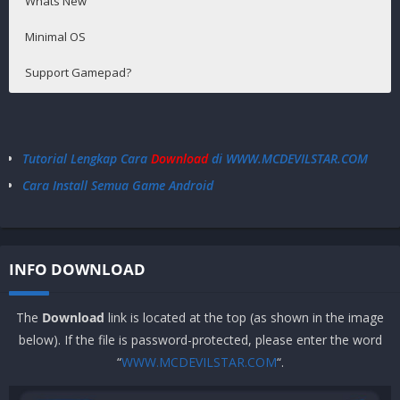
Whats New
Minimal OS
Support Gamepad?
– sistem file baru untuk semua data simpanan (persiapan untuk
Android 5.0+
Tidak Support
mode cerita)
– tidak ada penyetelan ulang data! 95% kompatibel dengan
Tutorial Lengkap Cara
Download
di WWW.MCDEVILSTAR.COM
savegames lama
Cara Install Semua Game Android
– peningkatan cadangan Google Cloud
– manajemen item baru
– visualisasi item baru
– Properti berbasis level pemain untuk semua item unik & set
INFO DOWNLOAD
– banyak perbaikan kecil
The
Download
link is located at the top (as shown in the image
below). If the file is password-protected, please enter the word
“
WWW.MCDEVILSTAR.COM
“.