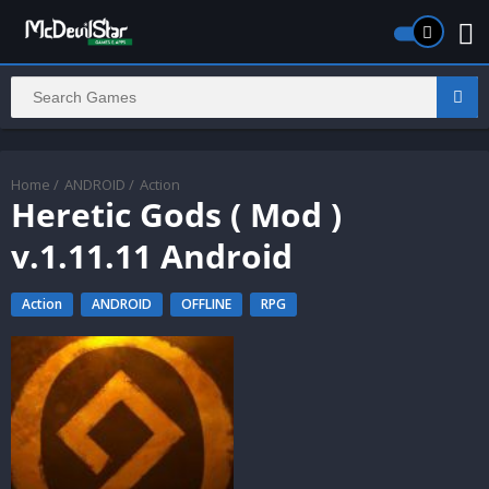
Home
/
ANDROID
/
Action
Heretic Gods ( Mod )
v.1.11.11 Android
Action
ANDROID
OFFLINE
RPG