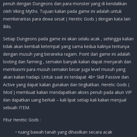
penuh dengan Dungeons dan para monster yang di kendalikan
oleh Viking Myths. Tujuan kalian pada game ini adalah untuk
memberantas para dewa sesat ( Heretic Gods ) dengan kata lain
Iblis.
Setiap Dungeons pada game ini akan selalu acak , sehingga kalian
tidak akan kembali ketempat yang sama kedua kalinya tentunya
dengan musuh yang beraneka ragam. Point dari game ini adalah
looting dan farming , semakin banyak kalian dapat menjarah dan
membasmi para musuh semakin besar juga level musuh yang
akan kalian hadapi. Untuk saat ini terdapat 48+ Skill Passive dan
Active yang dapat kalian gunakan dan tingkatkan. Heretic Gods (
Mod ) membuat kalian mendapatkan akses penuh pada akun VIP
dan dapatkan uang berkali – kali lipat setiap kali kalian menjual
sebuah ITEM.
Fitur Heretic Gods :
• ruang bawah tanah yang dihasilkan secara acak